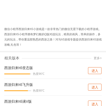
微信小程序西游归来h5小游戏是一款非常热门的微信无需下载的小程序游戏。
西游归来h5小程序拥有梦幻般的Q版对战玩法，精美的画风，简单的操作，多
元的玩法，带你重温那熟悉的西游之路！河马h5游戏专题提供西游归来h5游戏
攻略,礼包等！
相关版本
更多>
西游归来h5变态版
进入
热度96℃
西游归来h5飞升版
进入
热度88℃
西游归来h5满V版
进入