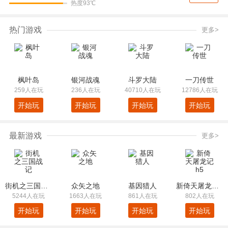
热度93℃
热门游戏
更多>
枫叶岛
银河战魂
斗罗大陆
一刀传世
259人在玩
236人在玩
40710人在玩
12786人在玩
开始玩
开始玩
开始玩
开始玩
最新游戏
更多>
街机之三国战记
众矢之地
基因猎人
新倚天屠龙记h5
5244人在玩
1663人在玩
861人在玩
802人在玩
开始玩
开始玩
开始玩
开始玩