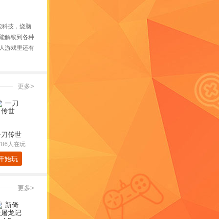
能科技，烧脑
能解锁到各种
猎人游戏里还有
更多>
一刀传世
786人在玩
开始玩
更多>