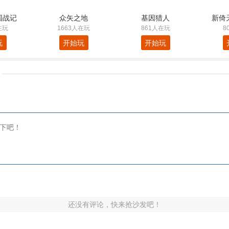
国战记
众矢之地
基因猎人
新倚
在玩
1663人在玩
861人在玩
8
玩
开始玩
开始玩
还没有评论，快来抢沙发吧！