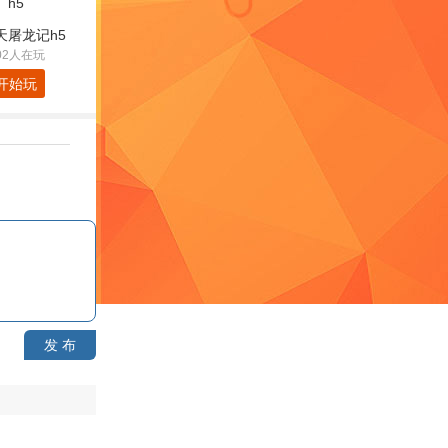
天屠龙记h5
02人在玩
开始玩
发 布