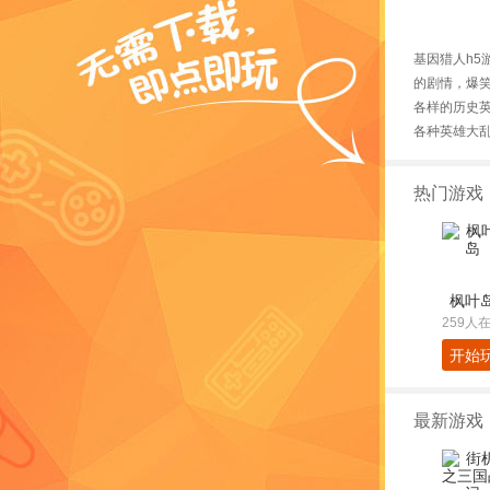
基因猎人h5
的剧情，爆
各样的历史英
各种英雄大
热门游戏
枫叶
259人
开始
最新游戏