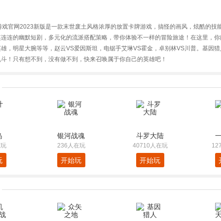
游戏官网2023新版是一款末世废土风格浓厚的放置卡牌游戏，搞怪的画风，炫酷的技
笑连连的幽默短剧，多元化的流派搭配策略，带你体验不一样的冒险旅途！在这里，你
雄，明星大腕等等，赵云VS爱因斯坦，电锯手艾琳VS霍金，卓别林VS川普。基因
乱斗！只有想不到，没有做不到，快来召唤属于你自己的英雄吧！
岛
银河战魂
斗罗大陆
在玩
236人在玩
40710人在玩
12
玩
开始玩
开始玩