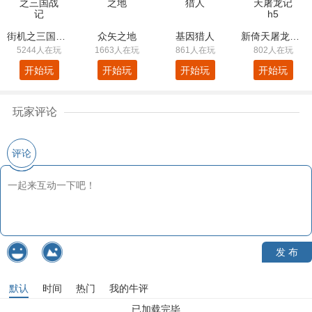
街机之三国战记
众矢之地
基因猎人
新倚天屠龙记h5
5244人在玩
1663人在玩
861人在玩
802人在玩
开始玩
开始玩
开始玩
开始玩
玩家评论
评论
发 布
默认
时间
热门
我的牛评
已加载完毕