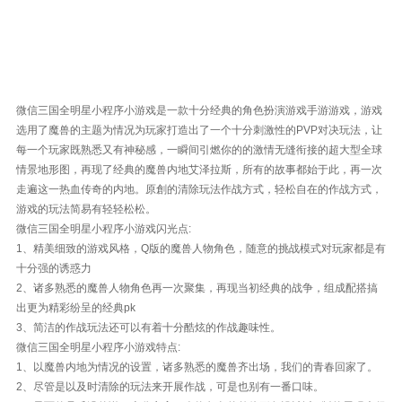
微信三国全明星小程序小游戏是一款十分经典的角色扮演游戏手游游戏，游戏
选用了魔兽的主题为情况为玩家打造出了一个十分刺激性的PVP对决玩法，让
每一个玩家既熟悉又有神秘感，一瞬间引燃你的的激情无缝衔接的超大型全球
情景地形图，再现了经典的魔兽内地艾泽拉斯，所有的故事都始于此，再一次
走遍这一热血传奇的内地。原創的清除玩法作战方式，轻松自在的作战方式，
游戏的玩法简易有轻轻松松。
微信三国全明星小程序小游戏闪光点:
1、精美细致的游戏风格，Q版的魔兽人物角色，随意的挑战模式对玩家都是有
十分强的诱惑力
2、诸多熟悉的魔兽人物角色再一次聚集，再现当初经典的战争，组成配搭搞
出更为精彩纷呈的经典pk
3、简洁的作战玩法还可以有着十分酷炫的作战趣味性。
微信三国全明星小程序小游戏特点:
1、以魔兽内地为情况的设置，诸多熟悉的魔兽齐出场，我们的青春回家了。
2、尽管是以及时清除的玩法来开展作战，可是也别有一番口味。