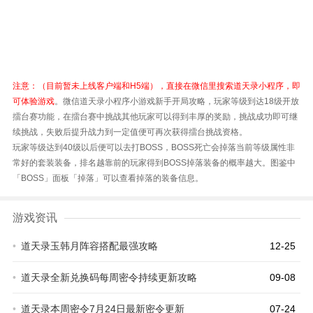
注意：（目前暂未上线客户端和H5端），直接在微信里搜索道天录小程序，即
可体验游戏
。微信道天录小程序小游戏新手开局攻略，玩家等级到达18级开放
擂台赛功能，在擂台赛中挑战其他玩家可以得到丰厚的奖励，挑战成功即可继
续挑战，失败后提升战力到一定值便可再次获得擂台挑战资格。
玩家等级达到40级以后便可以去打BOSS，BOSS死亡会掉落当前等级属性非
常好的套装装备，排名越靠前的玩家得到BOSS掉落装备的概率越大。图鉴中
「BOSS」面板「掉落」可以查看掉落的装备信息。
游戏资讯
•
道天录玉韩月阵容搭配最强攻略
12-25
•
道天录全新兑换码每周密令持续更新攻略
09-08
•
道天录本周密令7月24日最新密令更新
07-24