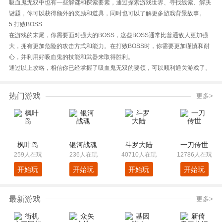
吸血鬼无双中也有一些解谜和探索要素，通过探索游戏世界、寻找线索、解决
谜题，你可以获得额外的奖励和道具，同时也可以了解更多游戏背景故事。
5.打败BOSS
在游戏的末尾，你需要面对强大的BOSS，这些BOSS通常比普通敌人更加强
大，拥有更加危险的攻击方式和能力。在打败BOSS时，你需要更加谨慎和耐
心，并利用好吸血鬼的技能和武器来取得胜利。
通过以上攻略，相信你已经掌握了吸血鬼无双的要领，可以顺利通关游戏了。
热门游戏
更多>
枫叶岛
银河战魂
斗罗大陆
一刀传世
259人在玩
236人在玩
40710人在玩
12786人在玩
开始玩
开始玩
开始玩
开始玩
最新游戏
更多>