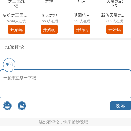
街机之三国战记
众矢之地
基因猎人
新倚天屠龙记h5
5244人在玩
1663人在玩
861人在玩
802人在玩
开始玩
开始玩
开始玩
开始玩
玩家评论
评论
发 布
还没有评论，快来抢沙发吧！