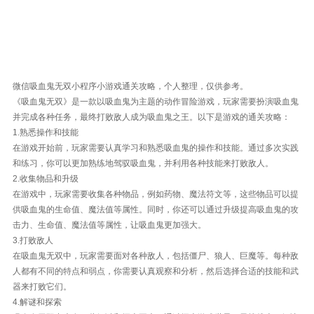
微信吸血鬼无双小程序小游戏通关攻略，个人整理，仅供参考。
《吸血鬼无双》是一款以吸血鬼为主题的动作冒险游戏，玩家需要扮演吸血鬼
并完成各种任务，最终打败敌人成为吸血鬼之王。以下是游戏的通关攻略：
1.熟悉操作和技能
在游戏开始前，玩家需要认真学习和熟悉吸血鬼的操作和技能。通过多次实践
和练习，你可以更加熟练地驾驭吸血鬼，并利用各种技能来打败敌人。
2.收集物品和升级
在游戏中，玩家需要收集各种物品，例如药物、魔法符文等，这些物品可以提
供吸血鬼的生命值、魔法值等属性。同时，你还可以通过升级提高吸血鬼的攻
击力、生命值、魔法值等属性，让吸血鬼更加强大。
3.打败敌人
在吸血鬼无双中，玩家需要面对各种敌人，包括僵尸、狼人、巨魔等。每种敌
人都有不同的特点和弱点，你需要认真观察和分析，然后选择合适的技能和武
器来打败它们。
4.解谜和探索