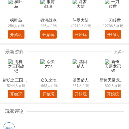
枫叶岛
银河战魂
斗罗大陆
一刀传世
259人在玩
236人在玩
40710人在玩
12786人在玩
开始玩
开始玩
开始玩
开始玩
最新游戏
更多>
街机之三国战记
众矢之地
基因猎人
新倚天屠龙记h5
5244人在玩
1663人在玩
861人在玩
802人在玩
开始玩
开始玩
开始玩
开始玩
玩家评论
评论