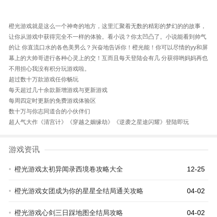
橙光游戏就是这么一个神奇的地方，这里汇聚着无数的精彩的梦幻的的故事，
让你从游戏中获得完全不一样的体验。看小说？你太凹凸了。小说能看到帅气
的让 你直流口水的各色美男么？兴奋地告诉你！橙光能！你可以尽情的yy和屏
幕上的大帅哥进行各种心灵上的交！互而且每天登陆会有几 分获得哟妈妈再也
不用担心我没有积分玩游戏啦。
超过数十万款游戏任你畅玩
每天超过几十余款新增游戏与更新游戏
每周四定时更新的免费游戏体验区
数十万与你志同道合的小伙伴们
超人气大作《清宫计》《穿越之姻缘劫》《逆袭之星途闪耀》登陆即玩
游戏资讯
•
橙光游戏太初异闻录西境卷攻略大全
12-25
•
橙光游戏女团成为你的星星全结局通关攻略
04-02
•
橙光游戏心剑三日踩地图全结局攻略
04-02