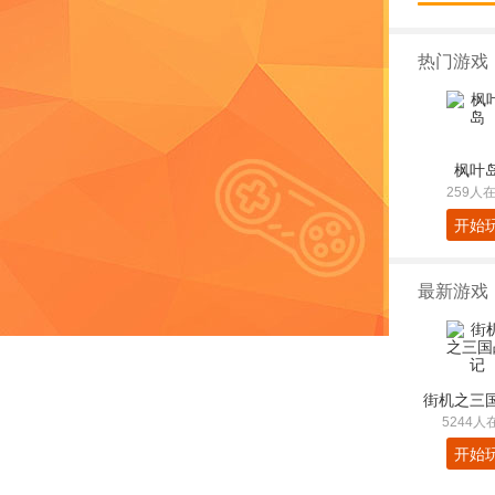
热门游戏
枫叶
259人
开始
最新游戏
街机之三
5244人
开始