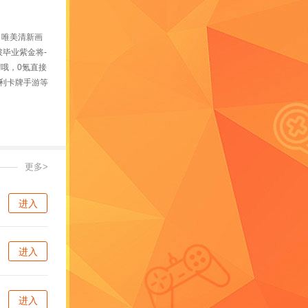
，唯美清新画
毕业紫金将-
哦，0氪直接
利卡牌手游等
更多>
进入
进入
进入