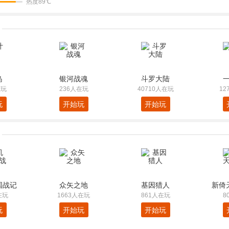
热度89℃
岛
银河战魂
斗罗大陆
在玩
236人在玩
40710人在玩
12
玩
开始玩
开始玩
国战记
众矢之地
基因猎人
新倚
在玩
1663人在玩
861人在玩
8
玩
开始玩
开始玩