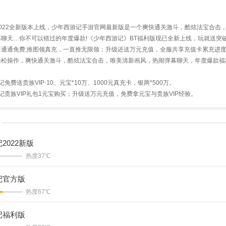
022全新版本上线，少年西游记手游官网最新版是一个爽快通关激斗，酷炫法宝合击
聊天…你不可以错过的年度爆款!《少年西游记》BT福利版现已全新上线，玩就送突破
通通免费;推图领真充，一直推无限领；升级还送万元充值，全服共享充值卡累充进度
轻松操作，爽快通关激斗，酷炫法宝合击，唯美清新画风，热闹弹幕聊天，年度爆款福
免费送贵族VIP·10、元宝*10万、1000元真充卡，银两*500万。
记贵族VIP礼包1元宝购买；升级送万元充值，免费拿元宝与贵族VIP经验。
2022新版
热度37℃
记官方版
热度67℃
记福利版