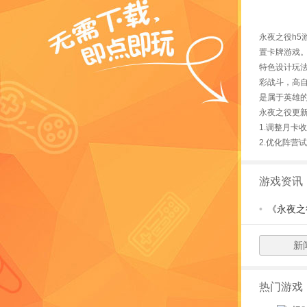
永夜之役h5
置卡牌游戏
特色设计玩
彩战斗，高
是属于英雄
永夜之役更
1.调整月卡
2.优化阵营
游戏资讯
•
《永夜之
新
热门游戏