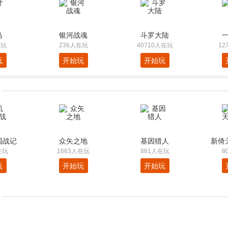
岛
银河战魂
斗罗大陆
在玩
236人在玩
40710人在玩
12
玩
开始玩
开始玩
国战记
众矢之地
基因猎人
新倚
在玩
1663人在玩
861人在玩
8
玩
开始玩
开始玩