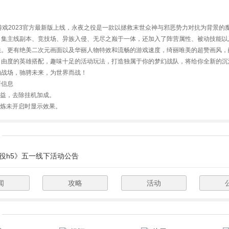
游戏2023官方最新版上线，永夜之役是一款以拯救末世众神与邪恶势力对抗为背景的
。集主线副本、竞技场、异族入侵、无尽之巅于一体，还加入了阵营属性、被动技能以
法。更有绝美二次元画面以及华丽人物特效和流畅的游戏速度，绮丽唯美的超赞画风，
自由度的英雄搭配，趣味十足的活动玩法，打造独属于你的梦幻战队，将给你全新的沉
的战场，驰骋未来，为世界而战！
新信息
收益，去除挂机加成。
试炼未开启时显示效果。
役h5》五一线下活动公告
闻
攻略
活动