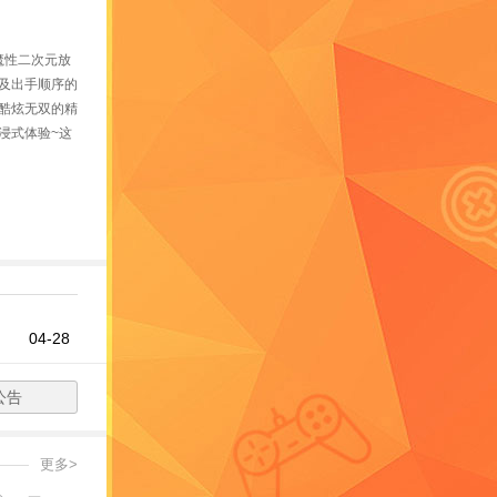
魔性二次元放
及出手顺序的
酷炫无双的精
浸式体验~这
04-28
公告
更多>