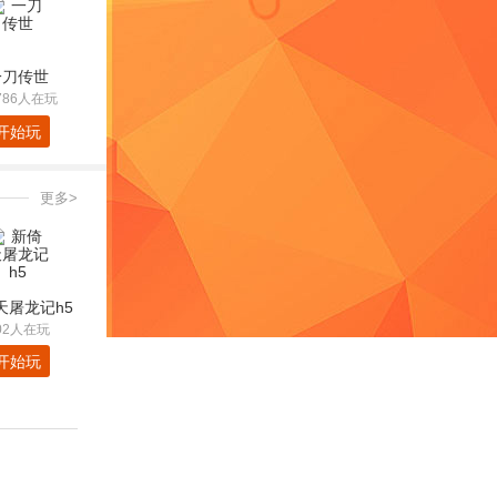
一刀传世
786人在玩
开始玩
更多>
天屠龙记h5
02人在玩
开始玩