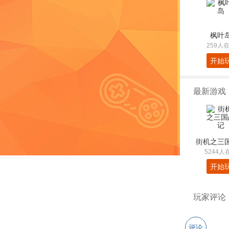
枫叶
259人
开始
最新游戏
街机之三
5244人
开始
玩家评论
评论