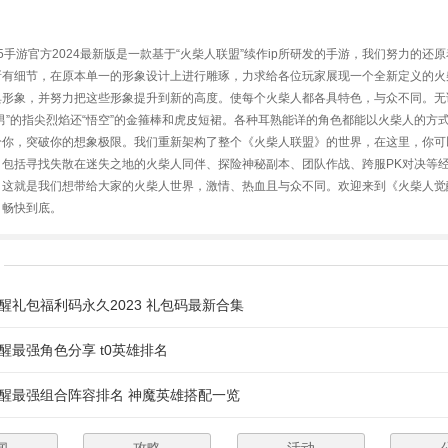
5手游官方2024最新版是一款基于“火柴人联盟”续作ip所研发的手游，我们努力的还
所有细节，在原本单一的形象设计上进行雕琢，力求给各位玩家展现一个全新定义的火
形象，并努力把这些形象提升到新的高度。使每个火柴人都各具特色，与众不同。无论
男”的指尖烈焰还“悟空”的金箍棒和虎皮短裙。各种耳熟能详的角色都能以火柴人的方
给你，突破你的想象极限。我们重新架构了整个《火柴人联盟》的世界，在这里，你可
，包括寻找失散在迷失之地的火柴人同伴、探险神秘副本、团队作战、跨服PK对决等
。这就是我们想带给大家的火柴人世界，激情、热血且与众不同。欢迎来到《火柴人觉
，畅快到底。
醒礼包福利码永久2023 礼包码最新合集
醒最强角色分享 t0英雄排名
醒最强组合阵容排名 神魔英雄搭配一览