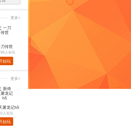
公告
更多>
一刀传世
786人在玩
开始玩
更多>
天屠龙记h5
02人在玩
开始玩