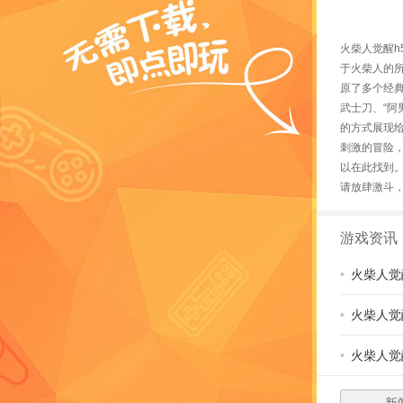
火柴人觉醒h
于火柴人的
原了多个经典
武士刀、“阿
的方式展现
刺激的冒险
以在此找到
请放肆激斗
游戏资讯
•
火柴人觉
•
火柴人觉
•
火柴人觉