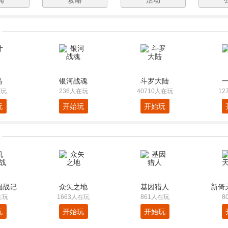
闻
攻略
活动
岛
银河战魂
斗罗大陆
在玩
236人在玩
40710人在玩
12
玩
开始玩
开始玩
国战记
众矢之地
基因猎人
新倚
在玩
1663人在玩
861人在玩
8
玩
开始玩
开始玩