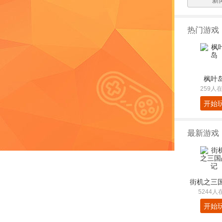
新
热门游戏
枫叶
259人
开始
最新游戏
街机之三
5244人
开始