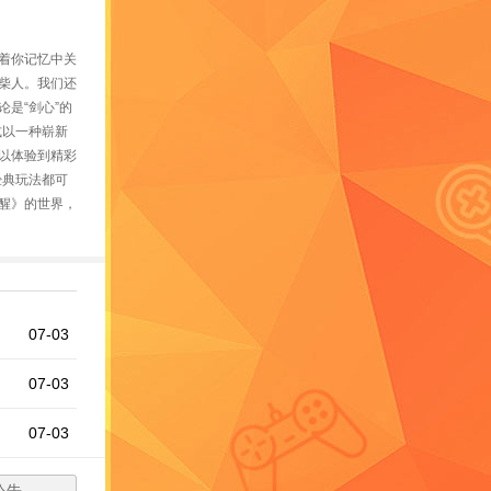
原着你记忆中关
柴人。我们还
是“剑心”的
式以一种崭新
以体验到精彩
经典玩法都可
醒》的世界，
07-03
07-03
07-03