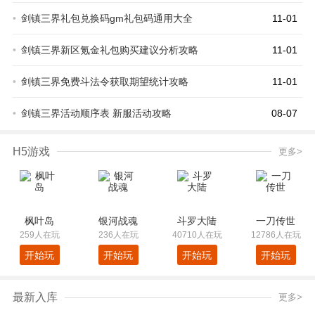
•
剑镇三界礼包兑换码gm礼包码通用大全
11-01
•
剑镇三界新区氪金礼包购买建议分析攻略
11-01
•
剑镇三界免费斗法令获取期望统计攻略
11-01
•
剑镇三界活动顺序表 新服活动攻略
08-07
H5游戏
更多>
枫叶岛
银河战魂
斗罗大陆
一刀传世
259人在玩
236人在玩
40710人在玩
12786人在玩
开始玩
开始玩
开始玩
开始玩
最新入库
更多>