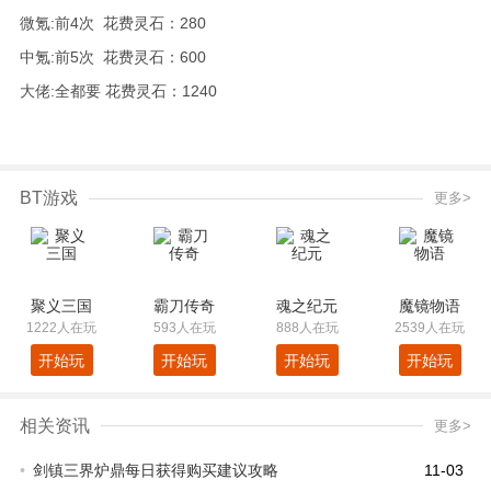
微氪:前4次 花费灵石：280
中氪:前5次 花费灵石：600
大佬:全都要 花费灵石：1240
BT游戏
更多>
聚义三国
霸刀传奇
魂之纪元
魔镜物语
1222人在玩
593人在玩
888人在玩
2539人在玩
开始玩
开始玩
开始玩
开始玩
相关资讯
更多>
•
剑镇三界炉鼎每日获得购买建议攻略
11-03